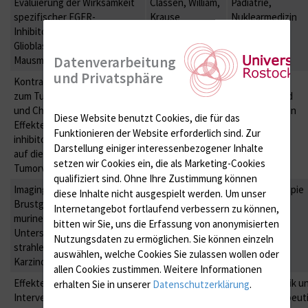
Evaluierung der Wirksamkeit
Classen, William,
Pädiatrie,
spezifischer EGFR-
Krause
Nuklearmedizin
Inhibitoren am orthotopen
Glioblastoma multiforme
Datenverarbeitung
Mausmodell
und Privatsphäre
Kontrastverstärktes MRT
Junghanß,
Hämatologie,
zum Tumorvolumen-Imaging
Escobar, Roolf
Onkologie und
und Charakterisierung des
Palliativmedizin
Diese Website benutzt Cookies, die für das
Effektes von PI3K
Funktionieren der Website erforderlich sind.
Zur
inhibitorischen Substanzen
Darstellung einiger interessenbezogener Inhalte
auf die
setzen wir Cookies ein, die als Marketing-Cookies
Tumorvolumenentwicklung
qualifiziert sind. Ohne Ihre Zustimmung können
Imaging humaner
Manda,
Strahlentherapie
diese Inhalte nicht ausgespielt werden.
Um unser
Brustgewebestammzellen in
Hildebrandt
Internetangebot fortlaufend verbessern zu können,
murinem Gewebe zur
bitten wir Sie, uns die Erfassung von anonymisierten
Untersuchung der
Nutzungsdaten zu ermöglichen.
Sie können einzeln
strahleninduzierten
auswählen, welche Cookies Sie zulassen wollen oder
Karzinogenese
allen Cookies zustimmen. Weitere Informationen
Effekte anti-amyloidogener
Teipel, Kuhla,
Psychosomatik u
erhalten Sie in unserer
Datenschutzerklärung
.
Intervention auf die
Hosten, Lotze,
Psychotherapeut